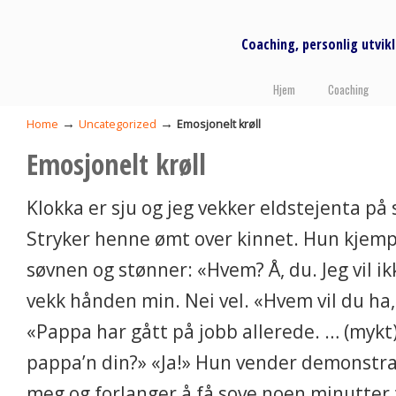
Coaching, personlig utvi
Hjem
Coaching
→
→
Home
Uncategorized
Emosjonelt krøll
Emosjonelt krøll
Klokka er sju og jeg vekker eldstejenta på 
Stryker henne ømt over kinnet. Hun kjemp
søvnen og stønner: «Hvem? Å, du. Jeg vil i
vekk hånden min. Nei vel. «Hvem vil du ha
«Pappa har gått på jobb allerede. … (mykt)
pappa’n din?» «Ja!» Hun vender demonstrat
meg og forlanger å få sove noen minutter ti