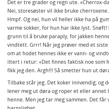
Det er tre grader og regn ute. «Cherrox-d
Nei, storesøster vil ikke bruke cherroxene.
Hmpf. Og nei, hun vil heller ikke ha på g
varme sokker, for hun har ikke lyst. Snøft!
grunn til å bruke paraply, for jakken henn
vindtett. Grrr! Når jeg prøver med et sist
om at hodet hennes ikke er vann- og vind
iltert i retur: «Det finnes faktisk noe som 
fikk jeg den. Argh!!! Så smetter hun ut dør
Tilbake står jeg. Det koker innvendig, og de
lener meg ut døra og roper et eller annet l
henne. Men jeg tar meg sammen. Det får 
barnslighet.