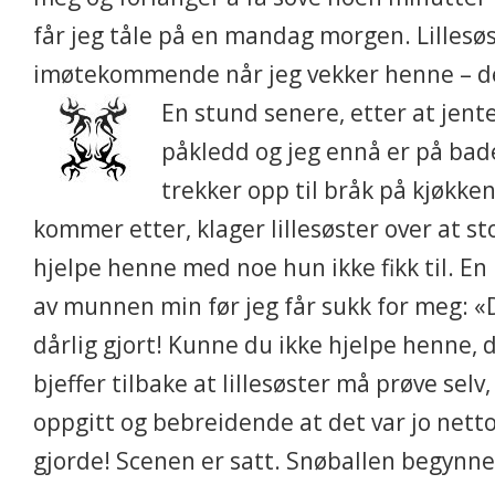
får jeg tåle på en mandag morgen. Lillesø
imøtekommende når jeg vekker henne – de
En stund senere, etter at jent
påkledd og jeg ennå er på bade
trekker opp til bråk på kjøkken
kommer etter, klager lillesøster over at sto
hjelpe henne med noe hun ikke fikk til. En
av munnen min før jeg får sukk for meg: «D
dårlig gjort! Kunne du ikke hjelpe henne, 
bjeffer tilbake at lillesøster må prøve selv,
oppgitt og bebreidende at det var jo nett
gjorde! Scenen er satt. Snøballen begynner