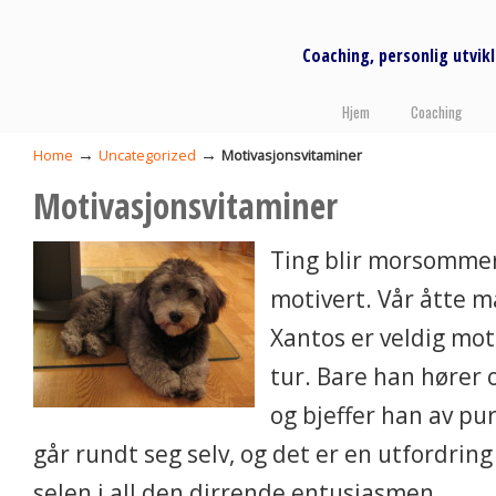
Coaching, personlig utvi
Hjem
Coaching
→
→
Home
Uncategorized
Motivasjonsvitaminer
Motivasjonsvitaminer
Ting blir morsomme
motivert. Vår åtte 
Xantos er veldig moti
tur. Bare han hører o
og bjeffer han av pu
går rundt seg selv, og det er en utfordring
selen i all den dirrende entusiasmen.