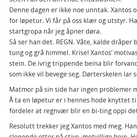
Denne dagen er ikke noe unntak. Xantos og
for løpetur. Vi får på oss klær og utstyr. H
startgropa når jeg åpner døra.
Så ser han det. REGN. Våte, kalde dråper b
tung og grå himmel. Krise! Xantos’ motiva
stein. De ivrig trippende beina blir forvand
som ikke vil bevege seg. Dørterskelen lar s
Matmor på sin side har ingen problemer 
Å ta en løpetur er i hennes hode knyttet t
fordeler at regnvær blir en bi-ting oppi de
Resolutt trekker jeg Xantos med meg. H
slepende etter på stive, motvillige bein. H