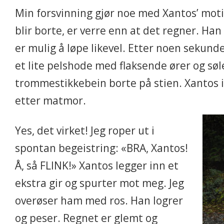
Min forsvinning gjør noe med Xantos’ mot
blir borte, er verre enn at det regner. Ha
er mulig å løpe likevel. Etter noen sekund
et lite pelshode med flaksende ører og søl
trommestikkebein borte på stien. Xantos i 
etter matmor.
Yes, det virket! Jeg roper ut i
spontan begeistring: «BRA, Xantos!
Å, så FLINK!» Xantos legger inn et
ekstra gir og spurter mot meg. Jeg
overøser ham med ros. Han logrer
og peser. Regnet er glemt og